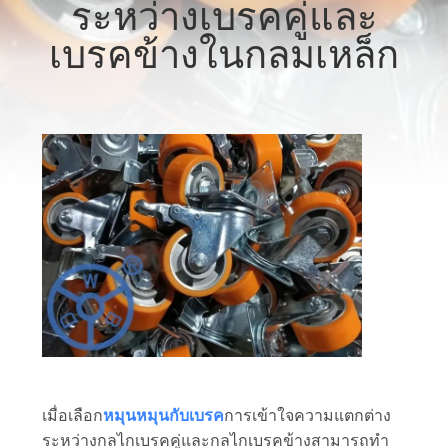
ระหว่างเบรคคู่และ
เบรคข้างในกลมเหล็ก
ทัวร์
โรงงาน
ควบคุม
คุณภาพ
ติดต่อ
เรา
เมื่อเลือก
หมุนหมุนกับเบรค
การเข้าใจความแตกต่าง
ขอ
ระหว่างกลไกเบรคคู่และกลไกเบรคข้างสามารถทํา