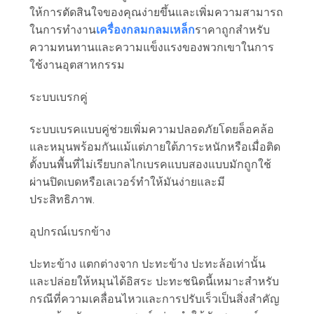
อ้าง
ให้การตัดสินใจของคุณง่ายขึ้นและเพิ่มความสามารถ
ในการทํางาน
เครื่องกลมกลมเหล็ก
ราคาถูกสําหรับ
ความทนทานและความแข็งแรงของพวกเขาในการ
แผนผัง
ใช้งานอุตสาหกรรม
เว็บไซต์
ระบบเบรกคู่
ระบบเบรคแบบคู่ช่วยเพิ่มความปลอดภัยโดยล็อคล้อ
PRIVACY
และหมุนพร้อมกันแม้แต่ภายใต้ภาระหนักหรือเมื่อติด
ตั้งบนพื้นที่ไม่เรียบกลไกเบรคแบบสองแบบมักถูกใช้
POLICY
ผ่านปิดเบดหรือเลเวอร์ทําให้มันง่ายและมี
ประสิทธิภาพ.
อุปกรณ์เบรกข้าง
ปะทะข้าง แตกต่างจาก ปะทะข้าง ปะทะล้อเท่านั้น
และปล่อยให้หมุนได้อิสระ ปะทะชนิดนี้เหมาะสําหรับ
กรณีที่ความเคลื่อนไหวและการปรับเร็วเป็นสิ่งสําคัญ