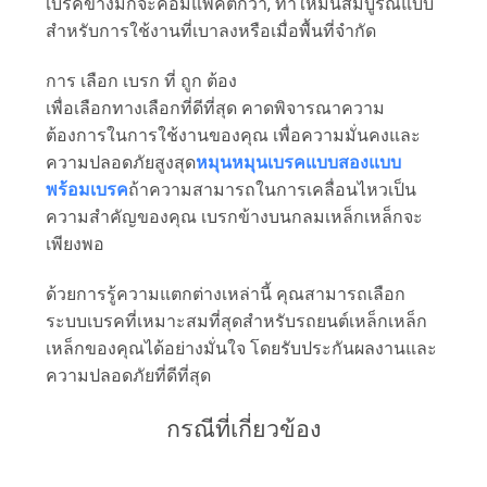
เบรคข้างมักจะคอมแพคต์กว่า, ทําให้มันสมบูรณ์แบบ
สําหรับการใช้งานที่เบาลงหรือเมื่อพื้นที่จํากัด
การ เลือก เบรก ที่ ถูก ต้อง
เพื่อเลือกทางเลือกที่ดีที่สุด คาดพิจารณาความ
ต้องการในการใช้งานของคุณ เพื่อความมั่นคงและ
ความปลอดภัยสูงสุด
หมุนหมุนเบรคแบบสองแบบ
พร้อมเบรค
ถ้าความสามารถในการเคลื่อนไหวเป็น
ความสําคัญของคุณ เบรกข้างบนกลมเหล็กเหล็กจะ
เพียงพอ
ด้วยการรู้ความแตกต่างเหล่านี้ คุณสามารถเลือก
ระบบเบรคที่เหมาะสมที่สุดสําหรับรถยนต์เหล็กเหล็ก
เหล็กของคุณได้อย่างมั่นใจ โดยรับประกันผลงานและ
ความปลอดภัยที่ดีที่สุด
กรณีที่เกี่ยวข้อง