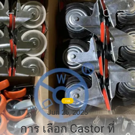
2026
Guangzhou
Ylcaster
Metal
Co.,
Ltd..
All
Rights
บ้าน
Reserved.
ผลิตภัณฑ์
วิดีโอ
เกี่ยว
กรณี
Jun 25, 2025
กับ
การ เลือก Castor ที่
เรา