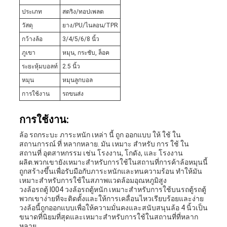
ประเภท
สตริง/ทอปเพลต
วัสดุ
ยาง/PU/ไนลอน/TPR
กว้างล้อ
3/4/5/6/8 นิ้ว
ภูเขา
หมุน, กระชับ, ล็อค
ระยะหุ้มบอลท์
2.5 นิ้ว
หมุน
หมุนลูกบอล
การใช้งาน
รถขนส่ง
การใช้งาน:
ล้อ รถกระบะ ภาระหนัก เหล่า นี้ ถูก ออกแบบ ให้ ใช้ ใน
สถานการณ์ ที่ หลากหลาย. มัน เหมาะ สําหรับ การ ใช้ ใน
สถานที่ อุตสาหกรรม เช่น โรงงาน, โกดัง, และ โรงงาน
ผลิต.พวกเขายังเหมาะสําหรับการใช้ในสถานที่การค้าล้อหมุนนี้
ถูกสร้างขึ้นเพื่อรับมือกับภาระหนักและทนความร้อน ทําให้มัน
เหมาะสําหรับการใช้ในสภาพแวดล้อมอุณหภูมิสูง
วงล้อรถตู้ I004 วงล้อรถตู้หนัก เหมาะสําหรับการใช้บนรถตู้รถตู้
พวกเขาง่ายที่จะติดตั้งและให้การเคลื่อนไหวเรียบร้อยและง่าย
วงล้อนี้ถูกออกแบบเพื่อให้ความมั่นคงและสนับสนุนล้อ 4 นิ้วเป็น
ขนาดที่นิยมที่สุดและเหมาะสําหรับการใช้ในสถานที่ที่หลาก
หลาย