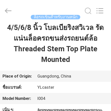
2026
Guangzhou
Ylcaster
Metal
ล้อรถเข็นสำหรับงานหนัก
Co.,
Ltd..
4/5/6/8 นิ้ว โบลเบียริงสวิเวล รัด
บ้าน
All
Rights
Reserved.
แน่นล็อครถขนส่งรถยนต์ล้อ
ผลิตภัณฑ์
Threaded Stem Top Plate
Mounted
วิดีโอ
Place of Origin:
Guangdong, China
เกี่ยว
ชื่อแบรนด์:
YLcaster
กับ
Model Number:
I004
เรา
เน้น ๆ:
,
ล้อรถขนของรถขนของรถขนของรถขนของรถกระบะ