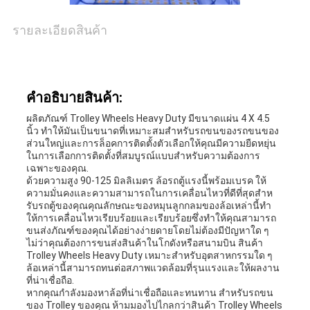
รายละเอียดสินค้า
แผนผัง
เว็บไซต์
คําอธิบายสินค้า:
PRIVACY
ผลิตภัณฑ์ Trolley Wheels Heavy Duty มีขนาดแผ่น 4 X 4.5
นิ้ว ทําให้มันเป็นขนาดที่เหมาะสมสําหรับรถขนของรถขนของ
POLICY
ส่วนใหญ่และการล็อคการติดตั้งตัวเลือกให้คุณมีความยืดหยุ่น
ในการเลือกการติดตั้งที่สมบูรณ์แบบสําหรับความต้องการ
เฉพาะของคุณ.
ด้วยความสูง 90-125 มิลลิเมตร ล้อรถตู้แรงนี้พร้อมเบรค ให้
ความมั่นคงและความสามารถในการเคลื่อนไหวที่ดีที่สุดสําห
รับรถตู้ของคุณคุณลักษณะของหมุนลูกกลมของล้อเหล่านี้ทํา
ให้การเคลื่อนไหวเรียบร้อยและเรียบร้อยซึ่งทําให้คุณสามารถ
ขนส่งภัณฑ์ของคุณได้อย่างง่ายดายโดยไม่ต้องมีปัญหาใด ๆ
ไม่ว่าคุณต้องการขนส่งสินค้าในโกดังหรือสนามบิน สินค้า
Trolley Wheels Heavy Duty เหมาะสําหรับอุตสาหกรรมใด ๆ
ล้อเหล่านี้สามารถทนต่อสภาพแวดล้อมที่รุนแรงและให้ผลงาน
ที่น่าเชื่อถือ.
หากคุณกําลังมองหาล้อที่น่าเชื่อถือและทนทาน สําหรับรถขน
ของ Trolley ของคุณ ห้ามมองไปไกลกว่าสินค้า Trolley Wheels