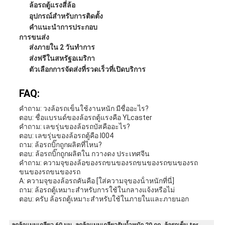
ล้อรถตู้แรงสี่ล้อ
อุปกรณ์สําหรับการติดตั้ง
คําแนะนําการประกอบ
การขนส่ง
ส่งภายใน 2 วันทําการ
ส่งฟรีในสหรัฐอเมริกา
ตัวเลือกการจัดส่งที่รวดเร็วที่เปิดบริการ
FAQ:
คําถาม: วงล้อรถเข็นใช้งานหนัก มีชื่ออะไร?
ตอบ: ชื่อแบรนด์ของล้อรถตู้แรงคือ YLcaster
คําถาม: เลขรุ่นของล้อรถบัสคืออะไร?
ตอบ: เลขรุ่นของล้อรถตู้คือ I004
ถาม: ล้อรถบิ๊กถูกผลิตที่ไหน?
ตอบ: ล้อรถบิ๊กถูกผลิตใน กวางดง ประเทศจีน
คําถาม: ความจุของล้อของรถขนของรถขนของรถขนของรถ
ขนของรถขนของรถ
A: ความจุของล้อรถคันคือ [ใส่ความจุของน้ําหนักที่นี่]
ถาม: ล้อรถตู้เหมาะสําหรับการใช้ในกลางแจ้งหรือไม่
ตอบ: ครับ ล้อรถตู้เหมาะสําหรับใช้ในภายในและภายนอก
ลูกล้อแบบเกลียว 60 มม. ลูกล้อแบบเกลียวรับน้ำหนัก 20 กก. ล้อรถเข็น tpr