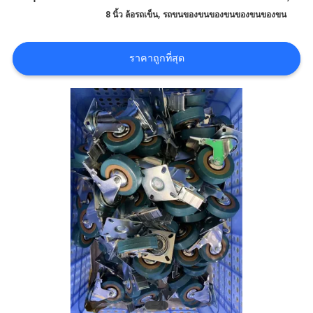
,
8 นิ้ว ล้อรถเข็น
รถขนของขนของขนของขนของขน
ทัวร์
โรงงาน
ราคาถูกที่สุด
ควบคุม
คุณภาพ
ติดต่อ
เรา
ขอ
อ้าง